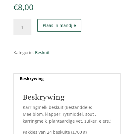
€
8,00
Karringmelk-
Plaas in mandjie
beskuit
quantity
Kategorie:
Beskuit
Beskrywing
Beskrywing
Karringmelk-beskuit (Bestanddele:
Meelblom, klapper, rysmiddel, sout ,
karringmelk, plantaardige vet, suiker, eiers.)
Pakkies van 24 beskuite (±700 g)