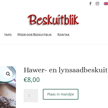
Info
Meer oor Beskuitblik
Kontak
Hawer- en lynsaadbeskuit
€
8,00
Hawer-
Plaas in mandjie
en
lynsaadbeskuit