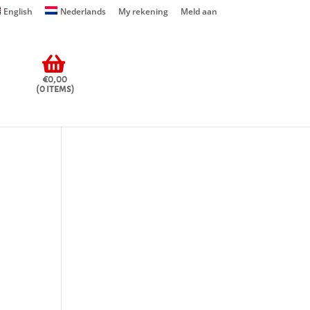
English
Nederlands
My rekening
Meld aan
€0,00
(0 items)