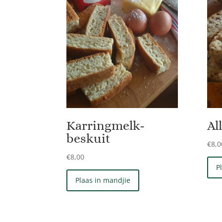
Karringmelk-
Al
beskuit
€
8,0
€
8,00
P
Plaas in mandjie