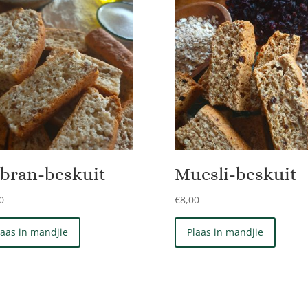
lbran-beskuit
Muesli-beskuit
0
€
8,00
laas in mandjie
Plaas in mandjie